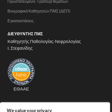
Πρoστατευμένο: Τράπεζα θεμάτων
Βιογραφικά Καθηγητών ΠΜΣ (ΔΕΠ)
Εγκαταστάσεις
ΔΙΕΥΘΥΝΤΉΣ ΠΜΣ
Καθηγητής Παθολογίας-Νεφρολογίας
Ι. Στεφανίδης
ΕΘΑΑΕ
We value your privacy