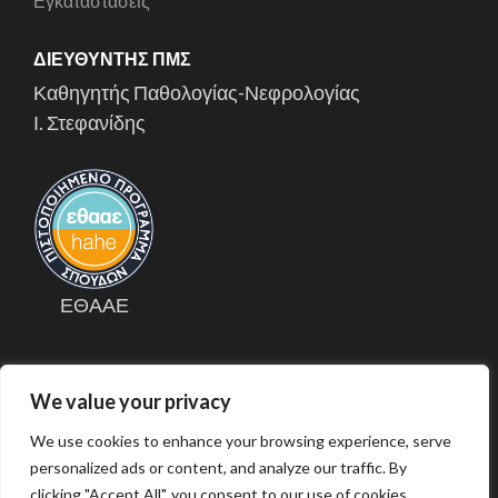
Εγκαταστάσεις
ΔΙΕΥΘΥΝΤΉΣ ΠΜΣ
Καθηγητής Παθολογίας-Νεφρολογίας
Ι. Στεφανίδης
ΕΘΑΑΕ
We value your privacy
We use cookies to enhance your browsing experience, serve
Σχεδίαση/Διαχείριση ιστότοπου: Θεόδωρος Μπρότσης,
personalized ads or content, and analyze our traffic. By
Ακαδημαϊκός Υπότροφος,
Εργαστήριο Βιομαθηματικών
, Ναρκησία
Ζώρζ, ΠΜΣ Μεταπτυχιακό Δίπλωμα Ειδίκευσης στη Νεφρολογική
clicking "Accept All", you consent to our use of cookies.