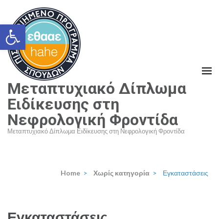
Skip
to
Ανοίξτε τη γραμμή εργαλείων
content
(Press
Enter)
Μεταπτυχιακό Δίπλωμα
Ειδίκευσης στη
Νεφρολογική Φροντίδα
Μεταπτυχιακό Δίπλωμα Ειδίκευσης στη Νεφρολογική Φροντίδα
Home
>
Χωρίς κατηγορία
>
Εγκαταστάσεις
Εγκαταστάσεις